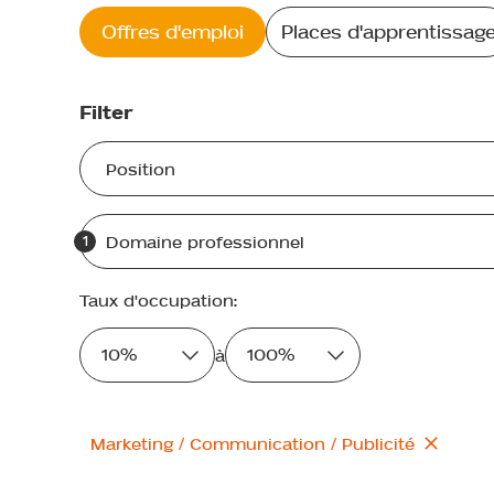
Offres d'emploi
Places d'apprentissag
Filter
1
Taux d'occupation
:
10
%
100
%
à
Marketing / Communication / Publicité